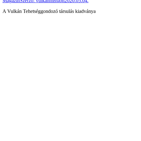
Magazin
Szerző:
vulkanmission
2020.05.04.
A Vulkán Tehetséggondozó társulás kiadványa