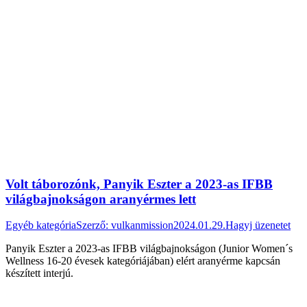
Volt táborozónk, Panyik Eszter a 2023-as IFBB
világbajnokságon aranyérmes lett
Egyéb kategória
Szerző:
vulkanmission
2024.01.29.
Hagyj üzenetet
Panyik Eszter a 2023-as IFBB világbajnokságon (Junior Women´s
Wellness 16-20 évesek kategóriájában) elért aranyérme kapcsán
készített interjú.