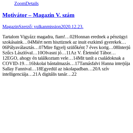
Zoom
Details
Motivátor – Magazin V. szám
Magazin
Szerző:
vulkanmission
2020.12.23.
Tartalom Vigyázz magadra, fiam!…02Honnan erednek a pénzügyi
szokásaink…04Miért nem hisztiznek az inuit eszkimó gyerekek…
06Pályaválasztás…07Mire figyelj szülőként 7 éves korig…08Interjú
Szűcs Lászlóval…10Olvasni jó…11Az V. Életmód Tábor…
12EGO, ahogy én találkoztam vele…14Mit tanít a családoknak a
COVID-19…16Iskolai bántalmazás…17Tamásfalvi Hanna interjúja
Sallay Fannival…18Egyedül az iskolapadban…20A szív
intelligenciája…21A digitális tanár…22