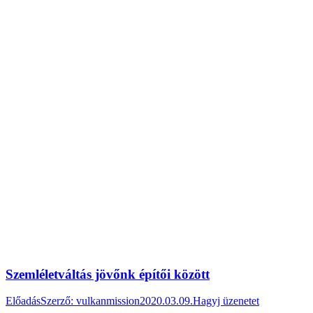
Szemléletváltás jövőnk építői között
Előadás
Szerző:
vulkanmission
2020.03.09.
Hagyj üzenetet