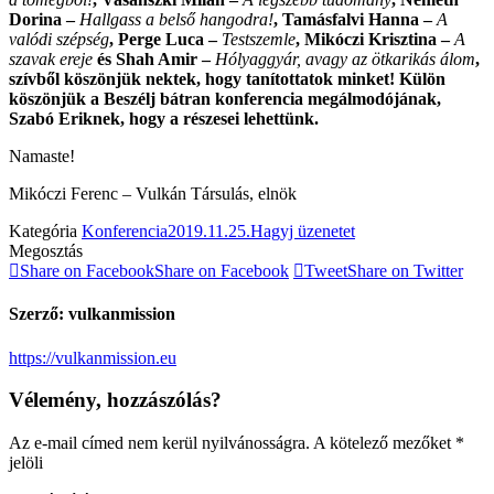
Dorina –
Hallgass a belső hangodra!
, Tamásfalvi Hanna –
A
valódi szépség
, Perge Luca –
Testszemle
, Mikóczi Krisztina –
A
szavak ereje
és Shah Amir –
Hólyaggyár, avagy az ötkarikás álom
,
szívből köszönjük nektek, hogy tanítottatok minket! Külön
köszönjük a Beszélj bátran konferencia megálmodójának,
Szabó Eriknek, hogy a részesei lehettünk.
Namaste!
Mikóczi Ferenc – Vulkán Társulás, elnök
Kategória
Konferencia
2019.11.25.
Hagyj üzenetet
Megosztás
Share on Facebook
Share on Facebook
Tweet
Share on Twitter
Szerző:
vulkanmission
https://vulkanmission.eu
Vélemény, hozzászólás?
Az e-mail címed nem kerül nyilvánosságra. A kötelező mezőket
*
jelöli