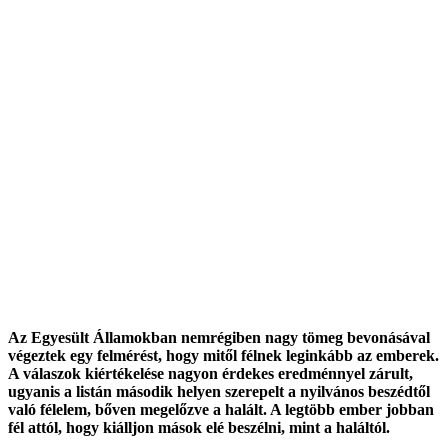
Az Egyesült Államokban nemrégiben nagy tömeg bevonásával
végeztek egy felmérést, hogy mitől félnek leginkább az emberek.
A válaszok kiértékelése nagyon érdekes eredménnyel zárult,
ugyanis a listán második helyen szerepelt a nyilvános beszédtől
való félelem, bőven megelőzve a halált. A legtöbb ember jobban
fél attól, hogy kiálljon mások elé beszélni, mint a haláltól.