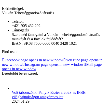
Elérhetőségek
Vulkán Tehetséggondozó társulás
Telefon
+421 905 432 292
Támogatás
Szeretnéd támogatni a Vulkán - tehetséggondozó társulás
munkáját és a fiatalok fejlődését?
IBAN: SK08 7500 0000 0040 3428 1021
Find us on:
Facebook page opens in new window
YouTube page opens in
new window
Instagram page opens in new window
Mail page
opens in new window
Legutóbbi bejegyzések
Volt táborozónk, Panyik Eszter a 2023-as IFBB
világbajnokságon aranyérmes lett
2024.01.29.