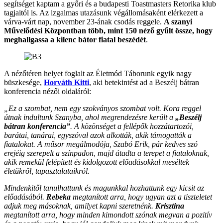
segítséget kaptam a győri és a budapesti Toastmasters Retorika klub
tagjaitól is. Az izgalmas utazásunk végállomásaként elérkezett a
várva-várt nap, november 23-ának csodás reggele.
A szanyi
Művelődési Központban több, mint 150 néző gyűlt össze, hogy
meghallgassa a kilenc bátor fiatal beszédét
.
A nézőtéren helyet foglalt az Életmód Táborunk egyik nagy
büszkesége,
Horváth Kitti
, aki betekintést ad a Beszélj bátran
konferencia nézői oldaláról:
„Ez a szombat, nem egy szokványos szombat volt. Kora reggel
útnak indultunk Szanyba, ahol megrendezésre került a
„Beszélj
bátran konferencia”
. A közönséget a fellépők hozzátartozói,
barátai, tanárai, egyszóval azok alkották, akik támogatták a
fiatalokat. A műsor megálmodója, Szabó Erik, pár kedves szó
erejéig szerepelt a színpadon, majd átadta a terepet a fiataloknak,
akik remekül felépített és kidolgozott előadásokkal meséltek
életükről, tapasztalataikról.
Mindenkitől tanulhattunk és magunkkal hozhattunk egy kicsit az
előadásából.
Rebeka
megtanított arra, hogy ugyan azt a tiszteletet
adjuk meg másoknak, amilyet kapni szeretnénk.
Krisztina
megtanított arra, hogy minden kimondott szónak megvan a pozitív