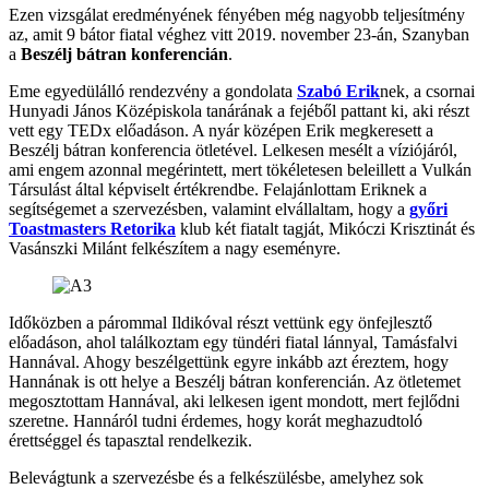
Ezen vizsgálat eredményének fényében még nagyobb teljesítmény
az, amit 9 bátor fiatal véghez vitt 2019. november 23-án, Szanyban
a
Beszélj bátran konferencián
.
Eme egyedülálló rendezvény a gondolata
Szabó Erik
nek, a csornai
Hunyadi János Középiskola tanárának a fejéből pattant ki, aki részt
vett egy TEDx előadáson. A nyár középen Erik megkeresett a
Beszélj bátran konferencia ötletével. Lelkesen mesélt a víziójáról,
ami engem azonnal megérintett, mert tökéletesen beleillett a Vulkán
Társulást által képviselt értékrendbe. Felajánlottam Eriknek a
segítségemet a szervezésben, valamint elvállaltam, hogy a
győri
Toastmasters Retorika
klub két fiatalt tagját, Mikóczi Krisztinát és
Vasánszki Milánt felkészítem a nagy eseményre.
Időközben a párommal Ildikóval részt vettünk egy önfejlesztő
előadáson, ahol találkoztam egy tündéri fiatal lánnyal, Tamásfalvi
Hannával. Ahogy beszélgettünk egyre inkább azt éreztem, hogy
Hannának is ott helye a Beszélj bátran konferencián. Az ötletemet
megosztottam Hannával, aki lelkesen igent mondott, mert fejlődni
szeretne. Hannáról tudni érdemes, hogy korát meghazudtoló
érettséggel és tapasztal rendelkezik.
Belevágtunk a szervezésbe és a felkészülésbe, amelyhez sok