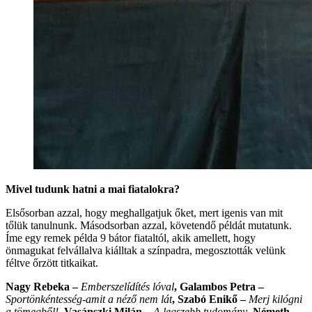
Mivel tudunk hatni a mai fiatalokra?
Elsősorban azzal, hogy meghallgatjuk őket, mert igenis van mit
tőlük tanulnunk. Másodsorban azzal, követendő példát mutatunk.
Íme egy remek példa 9 bátor fiataltól, akik amellett, hogy
önmagukat felvállalva kiálltak a színpadra, megosztották velünk
féltve őrzött titkaikat.
Nagy Rebeka –
Emberszelídítés lóval
, Galambos Petra –
Sportönkéntesség-amit a néző nem lát
, Szabó Enikő –
Merj kilógni
a tömegből!
, Vasánszki Milán –
A legszebb tudomány
, Németh