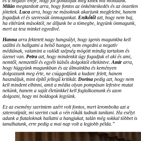
és a negatív ereje, hogy jól gondoljuk meg kinek mit mondunk.
Milán
megtanított arra, hogy fontos az önkénteskedés és az önzetlen
jótettek.
Luca
arra, hogy ne másoknak akarjunk megfelelni, hanem
fogadjuk el és szeressük önmagunkat.
Enikőtől
azt, hogy nem baj,
ha eltérünk másoktól, ne álljunk be a tömegbe, legyünk önmagunk,
mert az tesz minket egyedivé.
Hanna
arra fektetett nagy hangsúlyt, hogy igenis magunkba kell
szállni és hallgatni a belső hangot, nem engedni a negatív
médiának, valamint a valódi szépség mögött mindig tartalom és
üzenet van.
Petra
azt, hogy mindenkit úgy fogadjuk el aki és ami,
nemtől, nemzettől és egyéb külsős dolgoktól eltekintve.
Amir
arra,
hogy higgyünk magunkban és az álmainkba és keményen
dolgozzunk meg érte, ne csüggedjünk a kudarc felett, hanem
használjuk, mint építő jellegű kritikát.
Dorina
pedig azt, hogy nem
kell mindent elhinni, amit a média olyan pompásan lefestve mutat
nekünk, hanem a saját életünkkel kell foglalkoznunk és azon
dolgozni, hogy mi boldogok legyünk.
Ez az esemény szerintem azért volt fontos, mert lerombolta azt a
sztereotípiát, mi szerint csak a vén rókák tudnak tanítani. Ha esélyt
adunk a fiataloknak hallatni a hangjukat, talán még sokkal többet is
tanulhatunk, erre pedig a mai nap volt a legjobb példa.”