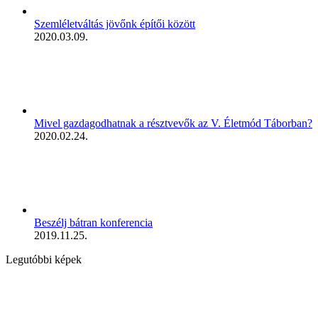
Szemléletváltás jövőnk építői között
2020.03.09.
Mivel gazdagodhatnak a résztvevők az V. Életmód Táborban?
2020.02.24.
Beszélj bátran konferencia
2019.11.25.
Legutóbbi képek