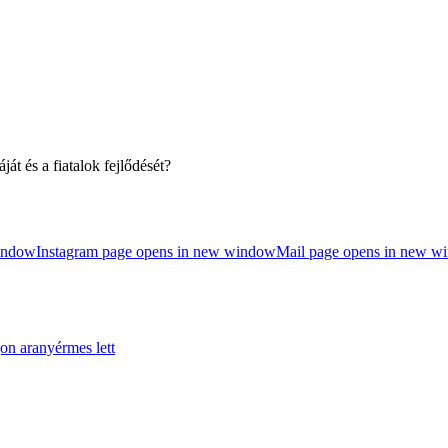
t és a fiatalok fejlődését?
indow
Instagram page opens in new window
Mail page opens in new w
on aranyérmes lett