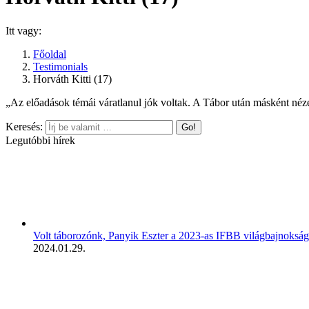
Itt vagy:
Főoldal
Testimonials
Horváth Kitti (17)
„Az előadások témái váratlanul jók voltak. A Tábor után másként néze
Keresés:
Legutóbbi hírek
Volt táborozónk, Panyik Eszter a 2023-as IFBB világbajnokság
2024.01.29.