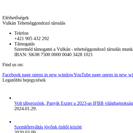
Elérhetőségek
Vulkán Tehetséggondozó társulás
Telefon
+421 905 432 292
Támogatás
Szeretnéd támogatni a Vulkán - tehetséggondozó társulás munkájá
IBAN: SK08 7500 0000 0040 3428 1021
Find us on:
Facebook page opens in new window
YouTube page opens in new w
Legutóbbi bejegyzések
Volt táborozónk, Panyik Eszter a 2023-as IFBB világbajnokság
2024.01.29.
Szemléletváltás jövőnk építői között
2020.03.09.