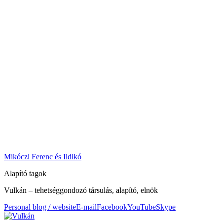
Mikóczi Ferenc és Ildikó
Alapító tagok
Vulkán – tehetséggondozó társulás, alapító, elnök
Personal blog / website
E-mail
Facebook
YouTube
Skype