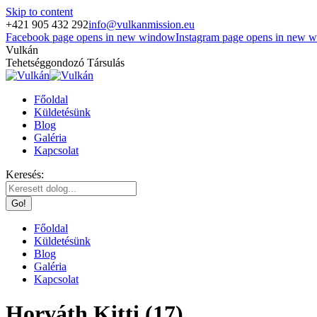
Skip to content
+421 905 432 292
info@vulkanmission.eu
Facebook page opens in new window
Instagram page opens in new 
Vulkán
Tehetséggondozó Társulás
Főoldal
Küldetésünk
Blog
Galéria
Kapcsolat
Keresés:
Főoldal
Küldetésünk
Blog
Galéria
Kapcsolat
Horváth Kitti (17)