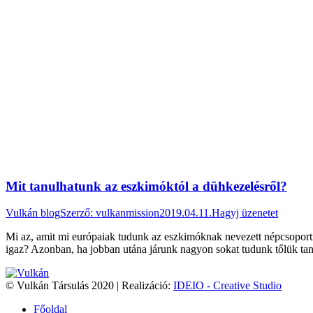
Mit tanulhatunk az eszkimóktól a dühkezelésről?
Vulkán blog
Szerző:
vulkanmission
2019.04.11.
Hagyj üzenetet
Mi az, amit mi európaiak tudunk az eszkimóknak nevezett népcsoport
igaz? Azonban, ha jobban utána járunk nagyon sokat tudunk tőlük tan
© Vulkán Társulás 2020 | Realizáció:
IDEIO - Creative Studio
Főoldal