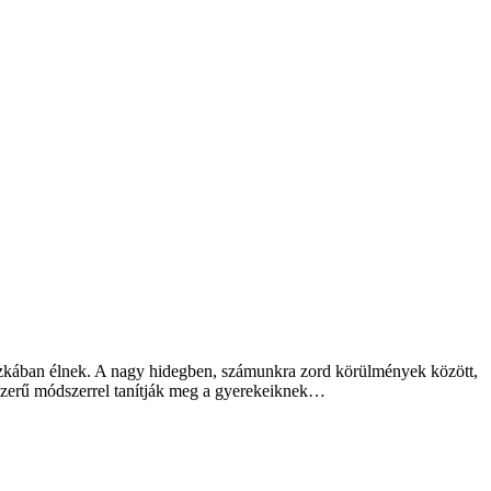
szkában élnek. A nagy hidegben, számunkra zord körülmények között,
yszerű módszerrel tanítják meg a gyerekeiknek…