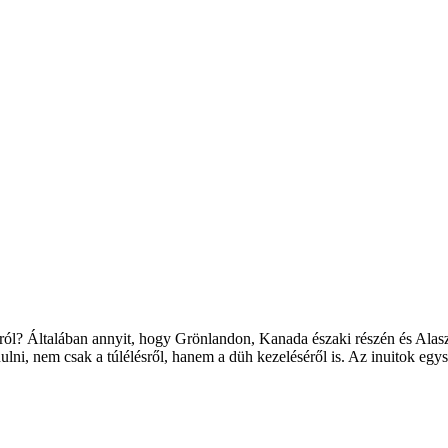
ról? Általában annyit, hogy Grönlandon, Kanada északi részén és Ala
ulni, nem csak a túlélésről, hanem a düh kezeléséről is. Az inuitok eg